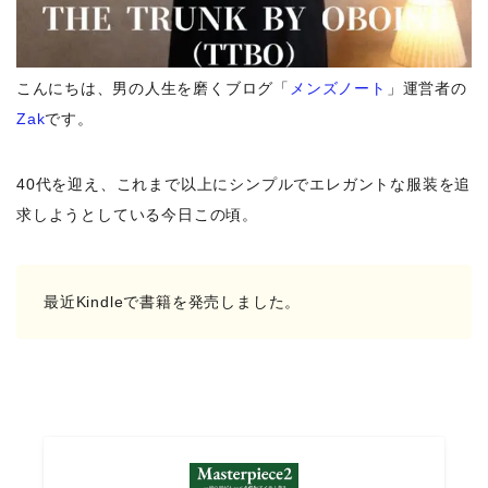
こんにちは、
男の人生を磨くブログ「
メンズノート
」運営者の
Zak
です。
40代を迎え、これまで以上にシンプルでエレガントな服装を追
求しようとしている今日この頃。
最近Kindleで書籍を発売しました。