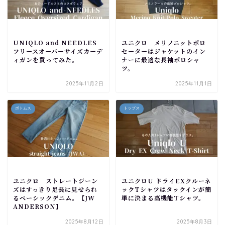
UNIQLO and NEEDLES
ユニクロ メリノニットポロ
フリースオーバーサイズカーデ
セーターはジャケットのイン
ィガンを買ってみた。
ナーに最適な長袖ポロシャ
ツ。
2025年11月2日
2025年11月1日
ボトムス
トップス
ユニクロ ストレートジーン
ユニクロU ドライEXクルーネ
ズはすっきり足長に見せられ
ックTシャツはタックインが簡
るベーシックデニム。【JW
単に決まる高機能Tシャツ。
ANDERSON】
2025年8月12日
2025年8月3日