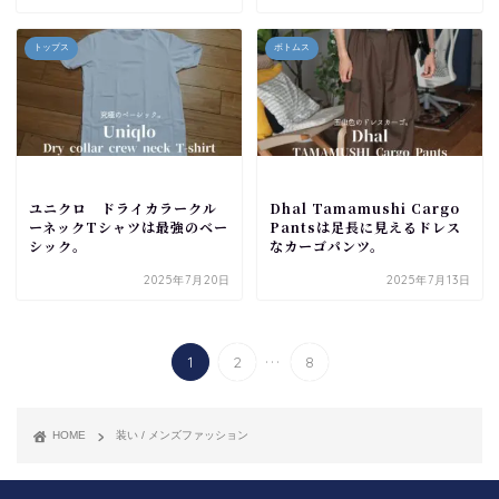
トップス
ボトムス
ユニクロ ドライカラークル
Dhal Tamamushi Cargo
ーネックTシャツは最強のベー
Pantsは足長に見えるドレス
シック。
なカーゴパンツ。
2025年7月20日
2025年7月13日
...
1
2
8
HOME
装い / メンズファッション