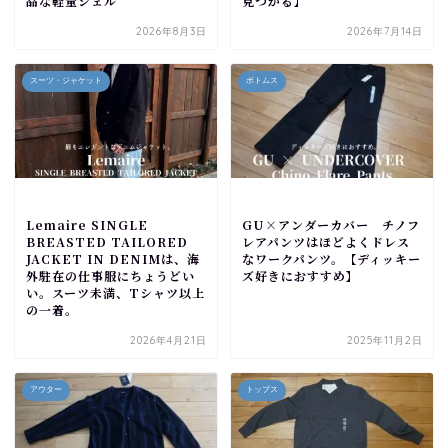
品な軽量シェル
見つかる】
2026年8月3日
2026年7月14日
スーツ・ジャケット
ボトムス
Lemaire SINGLE
GU×アンダーカバー チノフ
BREASTED TAILORED
レアパンツはほどよくドレス
JACKET IN DENIMは、海
なワークパンツ。【ディッキー
外駐在の仕事服にちょうどい
ズ好きにおすすめ】
い。スーツ未満、Tシャツ以上
の一着。
2026年4月21日
2025年11月2日
アウター
トップス