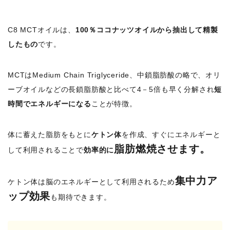
C8 MCTオイルは、
100％ココナッツオイルから抽出して精製
したもの
です。
MCTはMedium Chain Triglyceride、中鎖脂肪酸の略で、オリ
ーブオイルなどの長鎖脂肪酸と比べて4－5倍も早く分解され
短
時間でエネルギーになる
ことが特徴。
体に蓄えた脂肪をもとに
ケトン体
を作成、すぐにエネルギーと
脂肪燃焼させます。
して利用されることで
効率的に
集中力ア
ケトン体は脳のエネルギーとして利用されるため
ップ効果
も期待できます。