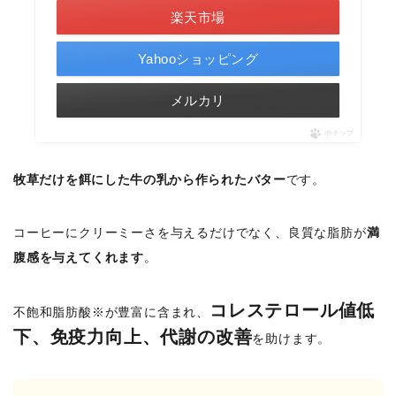
楽天市場
Yahooショッピング
メルカリ
ポチップ
牧草だけを餌にした牛の乳から作られたバター
です。
コーヒーにクリーミーさを与えるだけでなく、良質な脂肪が
満
腹感を与えてくれます
。
コレステロール値低
不飽和脂肪酸※が豊富に含まれ、
下、免疫力向上、代謝の改善
を助けます。