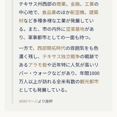
テキサス州西部の
商業
、
金融
、
工業
の
中心地で、
食品業
のほか
航空機
、
建築
材
など多種多様な工業が発展してい
る。また、市の内外に
空軍基地
があ
り、軍事都市としての一面も持つ。
一方で、
西部開拓時代
の雰囲気をも色
濃く残し、
テキサス独立戦争
の戦跡で
ある
アラモ砦
や近年特に人気が高いリ
バー・ウォークなどがあり、年間1000
万人以上が訪れる全米有数の
観光都市
としても発展している。
WIKIページ
より抜粋