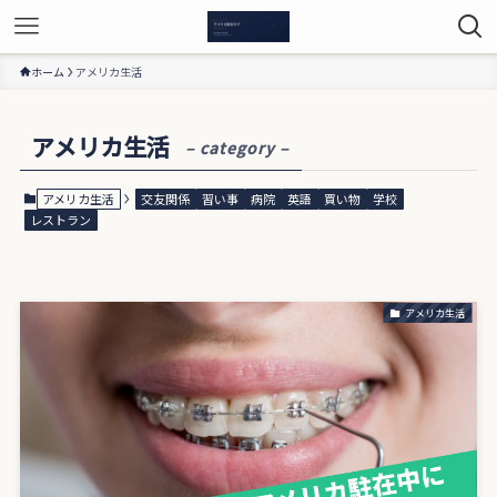
ホーム
アメリカ生活
アメリカ生活
– category –
アメリカ生活
交友関係
習い事
病院
英語
買い物
学校
レストラン
アメリカ生活