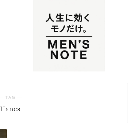
― TAG ―
Hanes