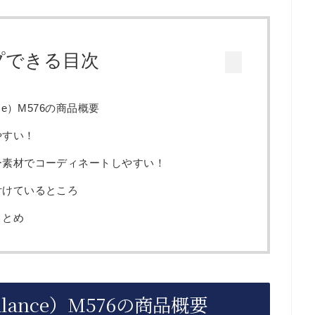
プできる目次
ce）M576の商品概要
やすい！
ー素材でコーディネートしやすい！
付けているところ
まとめ
lance）M576の商品概要