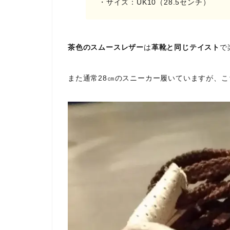
・サイズ：UK10（28.5センチ）
茶色のスムースレザー
は
革靴と同じテイスト
で
また通常28㎝のスニーカー履いていますが、こ