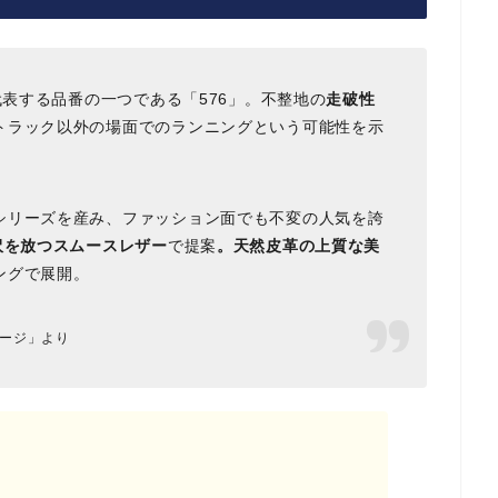
代表する品番の一つである「576」。
不整地の
走破性
トラック以外の場面でのランニングという可能性を示
シリーズを産み、ファッション面でも不変の人気を誇
沢を放つスムースレザー
で提案
。
天然皮革の上質な美
ングで展開。
介ページ」より