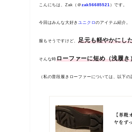
こんにちは、Zak（＠
zak56685521
）です。
今回はみんな大好き
ユニクロ
のアイテム紹介。
足元も軽やかにし
服もそうですけど、
ローファーに短め（浅履き
そんな時
（私の普段履きローファーについては、以下の
【革靴
ヤをず