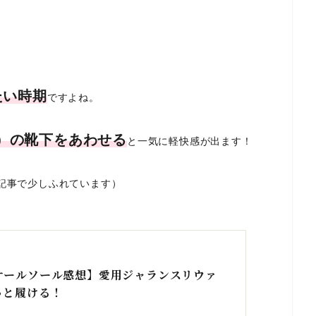
たい時期
ですよね。
）の靴下をあわせる
と一気に軽快感が出ます！
記事で少しふれています）
オールソール感想】愛用ジャランスリウァ
っと履ける！