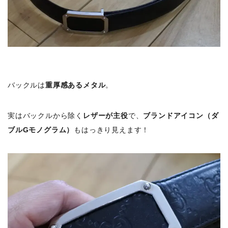
バックルは
重厚感あるメタル
。
実はバックルから除く
レザーが主役
で、
ブランドアイコン（ダ
ブルGモノグラム）
もはっきり見えます！