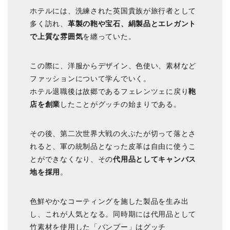
ホテルには、洗練された英国貴族が旅行者として
多く訪れ、
革製の鞄や宝石、絹製品とエレガント
で上質な雰囲気
を纏っていた。
この際に、洋服からデザイン、色使い、素材など
ファッションについて学んでいく。
ホテル退職後は故郷であるフェレンツェに戻り
鞄
店を創業
したことがグッチの始まりである。
その後、第二次世界大戦の火ぶたが切って落とさ
れると、軍の統制品となった皮革は自由に使うこ
とができなくなり、その
代用品としてキャンバス
地を採用
。
色鮮やかなコーティングを施した製品を生み出
し、これが人気となる。同時期には代用品として
竹素材を使用した「バンブー」はグッチ