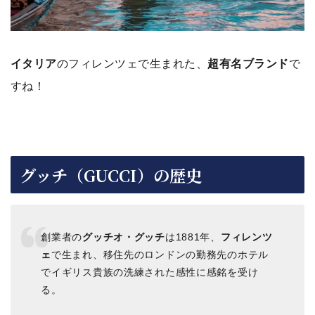
イタリア
のフィレンツェで生まれた、
超有名ブランド
で
すね！
グッチ（GUCCI）の歴史
創業者の
グッチオ・グッチ
は1881年、
フィレンツ
ェ
で生まれ、移住先のロンドンの勤務先のホテル
でイギリス貴族の洗練された感性に感銘を受け
る。