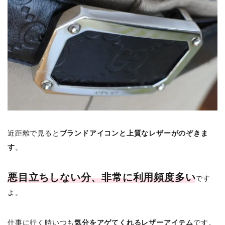
近距離で見ると
ブランドアイコンと上質なレザーがのぞきま
す
。
悪目立ちしない分、非常に利用頻度多い
です
よ。
仕事に行く時いつも
気分をアゲてくれるレザーアイテム
です。