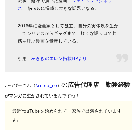
職後、趣味で描いた漫画
「フェイスブックポリ
ス」
をnoteに掲載し大きな話題となる。
2016年に漫画家として独立。自身の実体験を生か
してシリアスからギャグまで、様々な語り口で共
感を呼ぶ漫画を量産している。
引用：
左ききのエレン掲載HPより
の
広告代理店 勤務経験
かっぴーさん（
@nora_ito
）
がマンガに生かされている
んですね！
最近YouTubeを始められて、家族で出演されています
よ。