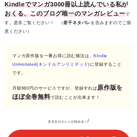
Kindleでマンガ3000冊以上読んでいる私が
おくる、このブログ唯一のマンガレビュー
で
す。
是非ご覧ください！ （
若干ネタバレ
を含みますのでご留
意ください）
マンガ原作版を一番お得に読む補法は、
KIndle
Unlimiteted(キンドルアンリミテッド)
に登録すること
です。
原作版を
月額980円のサービスですが、登録すれ
ば
ほぼ全巻無料
で読むことが出来ます！
/
左ききのエレンが
読める！