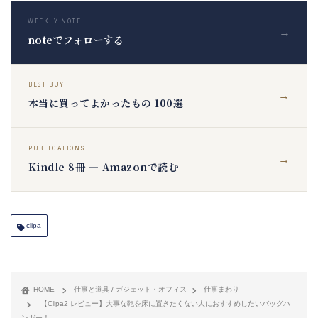
WEEKLY NOTE
→
noteでフォローする
BEST BUY
→
本当に買ってよかったもの 100選
PUBLICATIONS
→
Kindle 8冊 — Amazonで読む
clipa
HOME
仕事と道具 / ガジェット・オフィス
仕事まわり
【Clipa2 レビュー】大事な鞄を床に置きたくない人におすすめしたいバッグハ
ンガー！